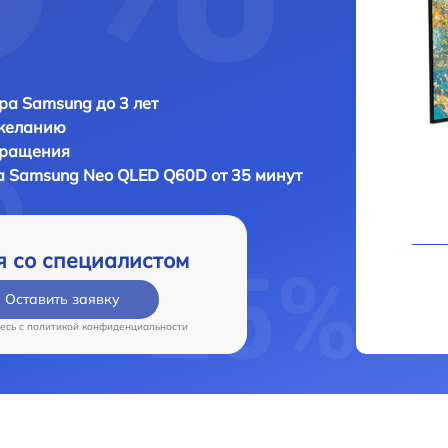
ра Samsung до 3 лет
 желанию
бращения
а
Samsung Neo QLED Q60D от 35 минут
я со специалистом
Оставить заявку
есь c
политикой конфиденциальности