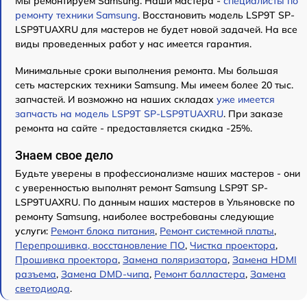
Мы ремонтируем Samsung. Наши мастера -
специалисты по
ремонту техники Samsung
. Восстановить модель LSP9T SP-
LSP9TUAXRU для мастеров не будет новой задачей. На все
виды проведенных работ у нас имеется гарантия.
Минимальные сроки выполнения ремонта. Мы большая
сеть мастерских техники Samsung. Мы имеем более 20 тыс.
запчастей. И возможно на наших складах
уже имеется
запчасть на модель LSP9T SP-LSP9TUAXRU
. При заказе
ремонта на сайте - предоставляется скидка -25%.
Знаем свое дело
Будьте уверены в профессионализме наших мастеров - они
с уверенностью выполнят ремонт Samsung LSP9T SP-
LSP9TUAXRU. По данным наших мастеров в Ульяновске по
ремонту Samsung, наиболее востребованы следующие
услуги:
Ремонт блока питания
,
Ремонт системной платы
,
Перепрошивка, восстановление ПО
,
Чистка проектора
,
Прошивка проектора
,
Замена поляризатора
,
Замена HDMI
разъема
,
Замена DMD-чипа
,
Ремонт балластера
,
Замена
светодиода
.