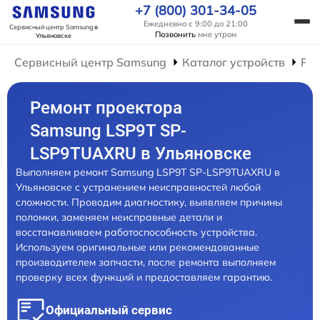
+7 (800) 301-34-05
Ежедневно с 9:00 до 21:00
Сервисный центр Samsung
в
Позвонить
мне утром
Ульяновске
Сервисный центр Samsung
Каталог устройств
Ре
Ремонт проектора
Samsung LSP9T SP-
LSP9TUAXRU в Ульяновске
Выполняем ремонт Samsung LSP9T SP-LSP9TUAXRU в
Ульяновске с устранением неисправностей любой
сложности. Проводим диагностику, выявляем причины
поломки, заменяем неисправные детали и
восстанавливаем работоспособность устройства.
Используем оригинальные или рекомендованные
производителем запчасти, после ремонта выполняем
проверку всех функций и предоставляем гарантию.
Официальный сервис