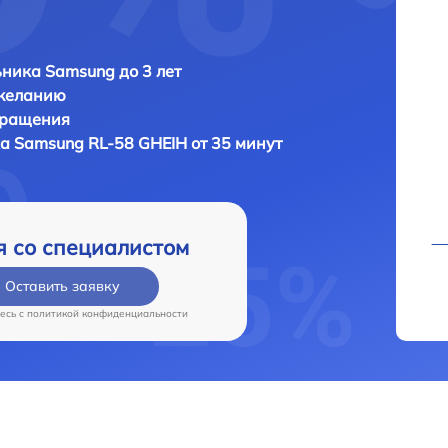
ника Samsung до 3 лет
 желанию
бращения
ка
Samsung RL-58 GHEIH от 35 минут
я со специалистом
Оставить заявку
есь c
политикой конфиденциальности