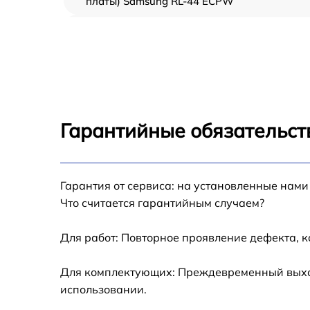
платы) Samsung RL-44 ECPW
Ремонт/замена датчика температуры
Samsung RL-44 ECPW
Замена термостата Samsung RL-44 ECPW
Замена усилителей Samsung RL-44 ECPW
Гарантийные обязательст
Замена таймера Samsung RL-44 ECPW
Гарантия от сервиса: на установленные нами
Замена электросхемы Samsung RL-44 ECP
Что считается гарантийным случаем?
Ремонт испарителя Samsung RL-44 ECPW
Для работ: Повторное проявление дефекта, 
Устранение засора трубопровода Samsung
Для комплектующих: Преждевременный выход 
RL-44 ECPW
использовании.
Ремонт датчика морозильного отделения