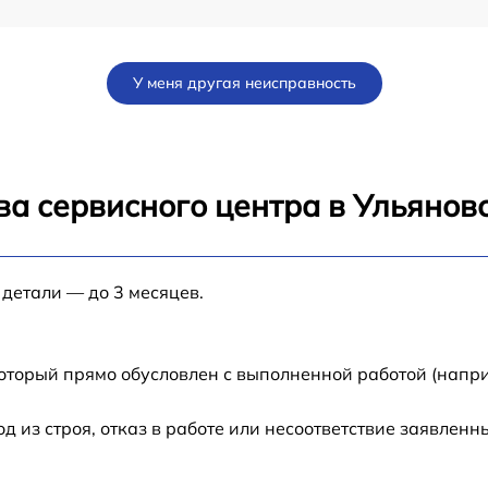
от 60 мин
У меня другая неисправность
от 60 мин
от 60 мин
ва сервисного центра в Ульянов
от 60 мин
 детали — до 3 месяцев.
W
от 60 мин
от 60 мин
который прямо обусловлен с выполненной работой (напри
от 60 мин
из строя, отказ в работе или несоответствие заявлен
от 60 мин