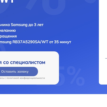
ника Samsung до 3 лет
 желанию
бращения
msung RB37A5290SA/WT от 35 минут
я со специалистом
Оставить заявку
есь c
политикой конфиденциальности